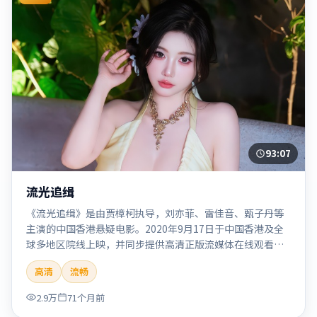
93:07
流光追缉
《流光追缉》是由贾樟柯执导，刘亦菲、雷佳音、甄子丹等
主演的中国香港悬疑电影。2020年9月17日于中国香港及全
球多地区院线上映，并同步提供高清正版流媒体在线观看。
剧情与看点：悬念层层推进，线索相互勾连，结局出人意
高清
流畅
料，适合推理爱好者。本片适合检索「流光追缉」「贾樟
柯」「悬疑」「中国香港」「2020」「2020-09-17上映」等
2.9万
71个月前
关键词的影迷阅读简介与主创信息。