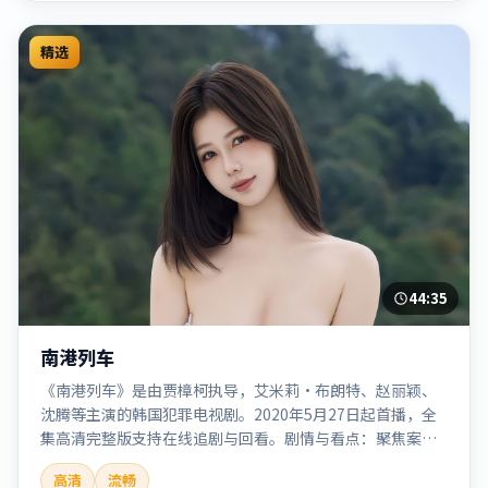
精选
44:35
南港列车
《南港列车》是由贾樟柯执导，艾米莉·布朗特、赵丽颖、
沈腾等主演的韩国犯罪电视剧。2020年5月27日起首播，全
集高清完整版支持在线追剧与回看。剧情与看点：聚焦案件
与人性灰色地带，张力十足，兼具社会观察与戏剧冲突。本
高清
流畅
片适合检索「南港列车」「贾樟柯」「犯罪」「韩国」