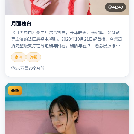
41:48
月面独白
《月面独白》是由乌尔善执导，长泽雅美、张家辉、金城武
等主演的法国悬疑电视剧。2020年10月21日起首播，全集高
清完整版支持在线追剧与回看。剧情与看点：悬念层层推
进，线索相互勾连，结局出人意料，适合推理爱好者。本片
高清
流畅
适合检索「月面独白」「乌尔善」「悬疑」「法国」
「2020」「2020-10-21上映」等关键词的影迷阅读简介与主
5.6万
70个月前
创信息。
最新