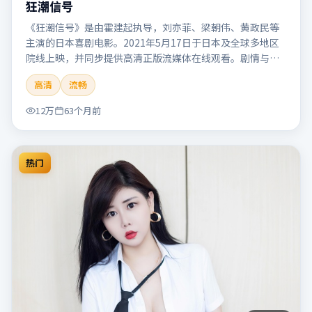
狂潮信号
《狂潮信号》是由霍建起执导，刘亦菲、梁朝伟、黄政民等
主演的日本喜剧电影。2021年5月17日于日本及全球多地区
院线上映，并同步提供高清正版流媒体在线观看。剧情与看
点：笑点自然生活化，轻松解压，适合全家或朋友一起观
高清
流畅
看。本片适合检索「狂潮信号」「霍建起」「喜剧」「日
本」「2021」「2021-05-17上映」等关键词的影迷阅读简介
12万
63个月前
与主创信息。
热门