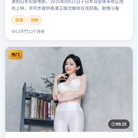
演的日本犯罪电影。2025年8月21日于日本及全球多地区院
线上映，并同步提供高清正版流媒体在线观看。剧情与看
点：聚焦案件与人性灰色地带，张力十足，兼具社会观察与
高清
流畅
戏剧冲突。本片适合检索「南港信号」「管虎」「犯罪」
「日本」「2025」「2025-08-21上映」等关键词的影迷阅读
13万
12个月前
简介与主创信息。
热门
99:25