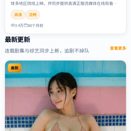
球多地区院线上映，并同步提供高清正版流媒体在线观看。
剧情与看点：情感细腻动人，人物关系真实可信，适合喜欢
高清
流畅
温情叙事的观众。本片适合检索「烈日晨星」「顾长卫」
「爱情」「美国」「2019」「2019-12-15上映」等关键词的
3.4万
80个月前
影迷阅读简介与主创信息。
最新更新
查看更多
连载剧集与综艺同步上新，追剧不掉队
最新