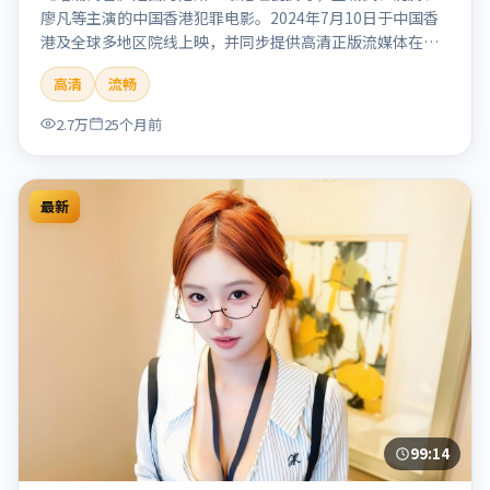
廖凡等主演的中国香港犯罪电影。2024年7月10日于中国香
港及全球多地区院线上映，并同步提供高清正版流媒体在线
观看。剧情与看点：聚焦案件与人性灰色地带，张力十足，
高清
流畅
兼具社会观察与戏剧冲突。本片适合检索「暗涌寓言」「丹
尼斯·维伦纽瓦」「犯罪」「中国香港」「2024」「2024-
2.7万
25个月前
07-10上映」等关键词的影迷阅读简介与主创信息。
最新
99:14