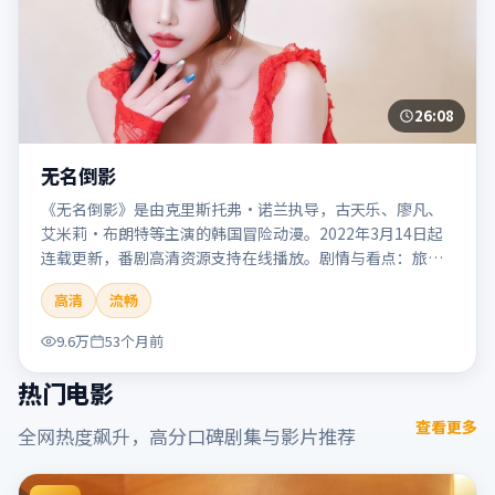
26:08
无名倒影
《无名倒影》是由克里斯托弗·诺兰执导，古天乐、廖凡、
艾米莉·布朗特等主演的韩国冒险动漫。2022年3月14日起
连载更新，番剧高清资源支持在线播放。剧情与看点：旅程
险象环生，奇观与友情并行，带来沉浸式探险体验。本片适
高清
流畅
合检索「无名倒影」「克里斯托弗·诺兰」「冒险」「韩
国」「2022」「2022-03-14上映」等关键词的影迷阅读简介
9.6万
53个月前
与主创信息。
热门电影
查看更多
全网热度飙升，高分口碑剧集与影片推荐