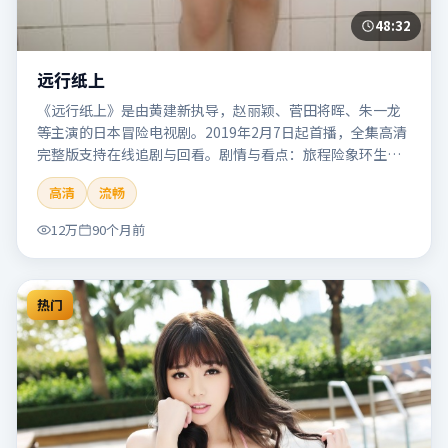
48:32
远行纸上
《远行纸上》是由黄建新执导，赵丽颖、菅田将晖、朱一龙
等主演的日本冒险电视剧。2019年2月7日起首播，全集高清
完整版支持在线追剧与回看。剧情与看点：旅程险象环生，
奇观与友情并行，带来沉浸式探险体验。本片适合检索「远
高清
流畅
行纸上」「黄建新」「冒险」「日本」「2019」「2019-02-
07上映」等关键词的影迷阅读简介与主创信息。
12万
90个月前
热门