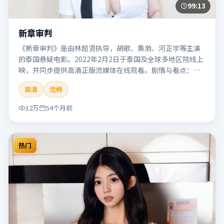
99:13
新章审判
《新章审判》是由林超贤执导，胡歌、黄渤、河正宇等主演
的泰国悬疑电影。2022年2月2日于泰国及全球多地区院线上
映，并同步提供高清正版流媒体在线观看。剧情与看点：悬
念层层推进，线索相互勾连，结局出人意料，适合推理爱好
高清
流畅
者。本片适合检索「新章审判」「林超贤」「悬疑」「泰
国」「2022」「2022-02-02上映」等关键词的影迷阅读简介
12万
54个月前
与主创信息。
热门