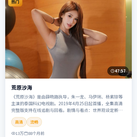
热门
47:57
荒原沙海
《荒原沙海》是由薛晓路执导，朱一龙、马伊琍、杨紫琼等
主演的泰国科幻电视剧。2019年4月25日起首播，全集高清
完整版支持在线追剧与回看。剧情与看点：世界观设定新
颖，视觉奇观与哲思并存，探讨科技与人性的边界。本片适
高清
流畅
合检索「荒原沙海」「薛晓路」「科幻」「泰国」「2019」
「2019-04-25上映」等关键词的影迷阅读简介与主创信息。
13万
88个月前