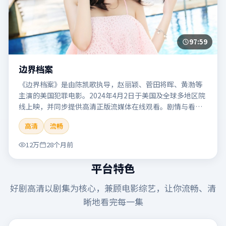
97:59
边界档案
《边界档案》是由陈凯歌执导，赵丽颖、菅田将晖、黄渤等
主演的美国犯罪电影。2024年4月2日于美国及全球多地区院
线上映，并同步提供高清正版流媒体在线观看。剧情与看
点：聚焦案件与人性灰色地带，张力十足，兼具社会观察与
高清
流畅
戏剧冲突。本片适合检索「边界档案」「陈凯歌」「犯罪」
「美国」「2024」「2024-04-02上映」等关键词的影迷阅读
12万
28个月前
简介与主创信息。
平台特色
好剧高清
以剧集为核心，兼顾电影综艺，让你流畅、清
晰地看完每一集