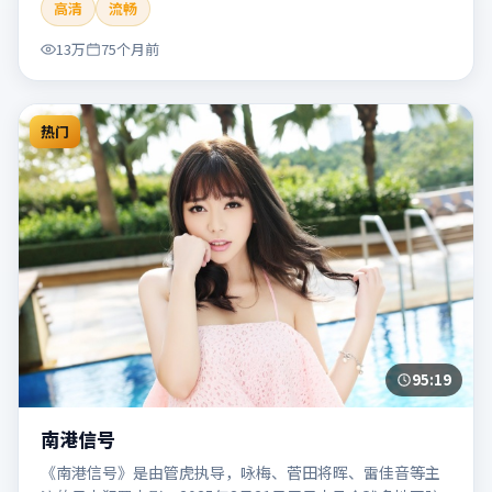
高清
流畅
片适合检索「南港列车」「贾樟柯」「犯罪」「韩国」
「2020」「2020-05-27上映」等关键词的影迷阅读简介与主
13万
75个月前
创信息。
热门
95:19
南港信号
《南港信号》是由管虎执导，咏梅、菅田将晖、雷佳音等主