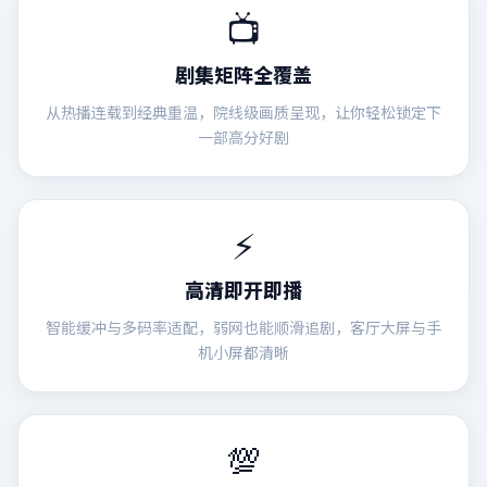
📺
剧集矩阵全覆盖
从热播连载到经典重温，院线级画质呈现，让你轻松锁定下
一部高分好剧
⚡
高清即开即播
智能缓冲与多码率适配，弱网也能顺滑追剧，客厅大屏与手
机小屏都清晰
💯