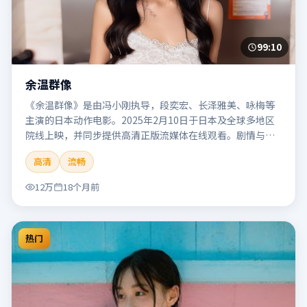
99:10
余温群像
《余温群像》是由冯小刚执导，段奕宏、长泽雅美、咏梅等
主演的日本动作电影。2025年2月10日于日本及全球多地区
院线上映，并同步提供高清正版流媒体在线观看。剧情与看
点：动作场面密集，节奏明快，适合喜欢热血追缉与爆破场
高清
流畅
面的观众。本片适合检索「余温群像」「冯小刚」「动作」
「日本」「2025」「2025-02-10上映」等关键词的影迷阅读
12万
18个月前
简介与主创信息。
热门