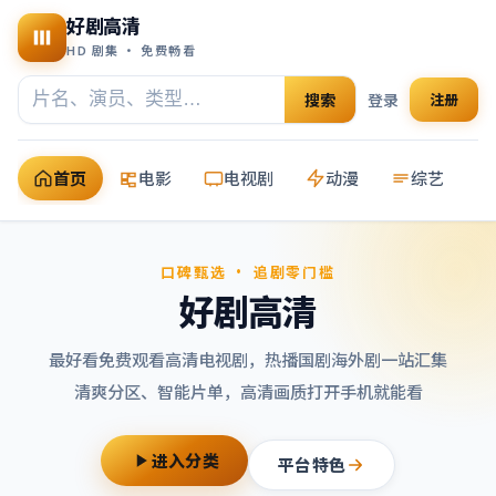
好剧高清
HD 剧集 · 免费畅看
搜索
登录
注册
首页
电影
电视剧
动漫
综艺
口碑甄选 · 追剧零门槛
好剧高清
最好看免费观看高清电视剧
，热播国剧海外剧一站汇集
清爽分区、智能片单，高清画质打开手机就能看
进入分类
平台特色