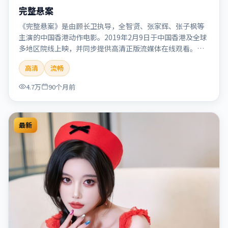
完整悬案
《完整悬案》是由顾长卫执导，全智贤、张家辉、张子枫等
主演的中国香港动作电影。2019年2月9日于中国香港及全球
多地区院线上映，并同步提供高清正版流媒体在线观看。剧
情与看点：动作场面密集，节奏明快，适合喜欢热血追缉与
高清
流畅
爆破场面的观众。本片适合检索「完整悬案」「顾长卫」
「动作」「中国香港」「2019」「2019-02-09上映」等关键
4.7万
90个月前
词的影迷阅读简介与主创信息。
最新