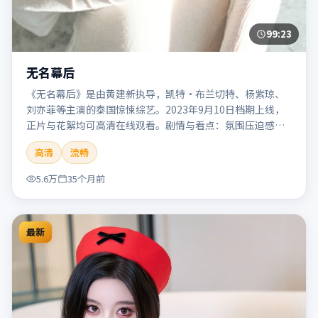
99:23
无名幕后
《无名幕后》是由黄建新执导，凯特·布兰切特、杨紫琼、
刘亦菲等主演的泰国惊悚综艺。2023年9月10日档期上线，
正片与花絮均可高清在线观看。剧情与看点：氛围压迫感
强，节奏紧张，适合追求刺激观影体验的观众。本片适合检
高清
流畅
索「无名幕后」「黄建新」「惊悚」「泰国」「2023」
「2023-09-10上映」等关键词的影迷阅读简介与主创信息。
5.6万
35个月前
最新