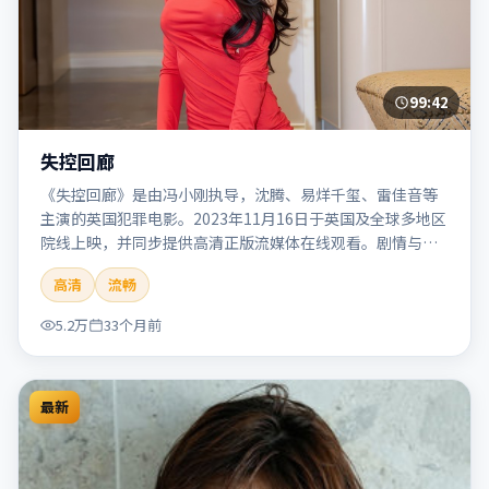
99:42
失控回廊
《失控回廊》是由冯小刚执导，沈腾、易烊千玺、雷佳音等
主演的英国犯罪电影。2023年11月16日于英国及全球多地区
院线上映，并同步提供高清正版流媒体在线观看。剧情与看
点：聚焦案件与人性灰色地带，张力十足，兼具社会观察与
高清
流畅
戏剧冲突。本片适合检索「失控回廊」「冯小刚」「犯罪」
「英国」「2023」「2023-11-16上映」等关键词的影迷阅读
5.2万
33个月前
简介与主创信息。
最新