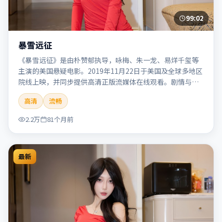
99:02
暴雪远征
《暴雪远征》是由朴赞郁执导，咏梅、朱一龙、易烊千玺等
主演的美国悬疑电影。2019年11月22日于美国及全球多地区
院线上映，并同步提供高清正版流媒体在线观看。剧情与看
点：悬念层层推进，线索相互勾连，结局出人意料，适合推
高清
流畅
理爱好者。本片适合检索「暴雪远征」「朴赞郁」「悬疑」
「美国」「2019」「2019-11-22上映」等关键词的影迷阅读
2.2万
81个月前
简介与主创信息。
最新