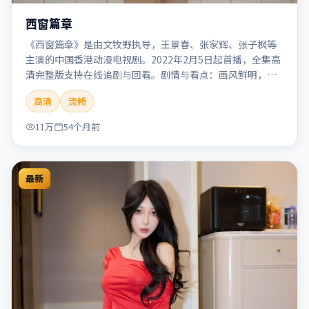
西窗篇章
《西窗篇章》是由文牧野执导，王景春、张家辉、张子枫等
主演的中国香港动漫电视剧。2022年2月5日起首播，全集高
清完整版支持在线追剧与回看。剧情与看点：画风鲜明，想
象力丰富，剧情适合青少年与动画爱好者。本片适合检索
高清
流畅
「西窗篇章」「文牧野」「动漫」「中国香港」「2022」
「2022-02-05上映」等关键词的影迷阅读简介与主创信息。
11万
54个月前
最新