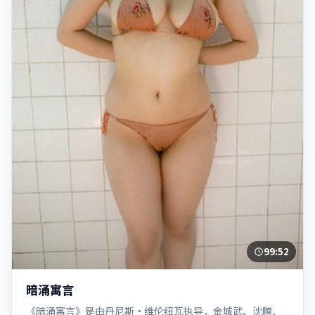
99:52
暗涌寓言
《暗涌寓言》是由丹尼斯·维伦纽瓦执导，金城武、沈腾、